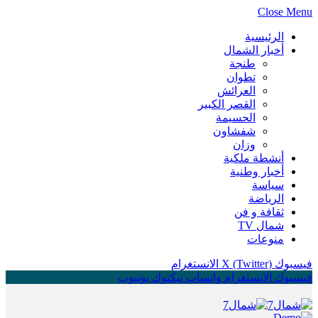
Close Menu
الرئيسية
أخبار الشمال
طنجة
تطوان
العرائش
القصر الكبير
الحسيمة
شفشاون
وزان
أنشطة ملكية
أخبار وطنية
سياسة
الرياضة
ثقافة و فن
شمال TV
منوعات
فيسبوك
X (Twitter)
الانستغرام
فيسبوك
الانستغرام
واتساب
تيكتوك
يوتيوب