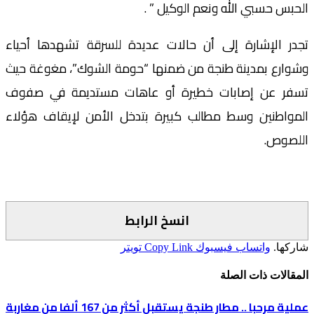
الحبس حسبي الله ونعم الوكيل ” .
تجدر الإشارة إلى أن حالات عديدة للسرقة تشهدها أحياء
وشوارع بمدينة طنجة من ضمنها “حومة الشوك”، مغوغة حيث
تسفر عن إصابات خطيرة أو عاهات مستديمة في صفوف
المواطنين وسط مطالب كبيرة بتدخل الأمن لإيقاف هؤلاء
اللصوص.
انسخ الرابط
شاركها.
واتساب
فيسبوك
Copy Link
تويتر
المقالات
ذات الصلة
عملية مرحبا .. مطار طنجة يستقبل أكثر من 167 ألفا من مغاربة