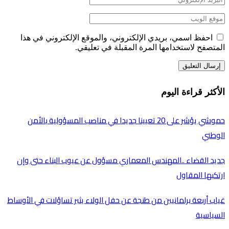
احفظ اسمي، بريدي الإلكتروني، والموقع الإلكتروني في هذا
المتصفح لاستخدامها المرة المقبلة في تعليقي.
الأكثر قراءة اليوم
حموشي يؤشر على 20 تعيينا جديدا في مناصب المسؤولية بالأمن
الوطني
جديد القضاء ..المهندس المعماري مسؤول عن عيوب البناء حتى وإن
ارتكبها المقاول
غياب أربعة برلمانيين من طنجة عن حفل الولاء يثير تساؤلات في الأوساط
السياسية