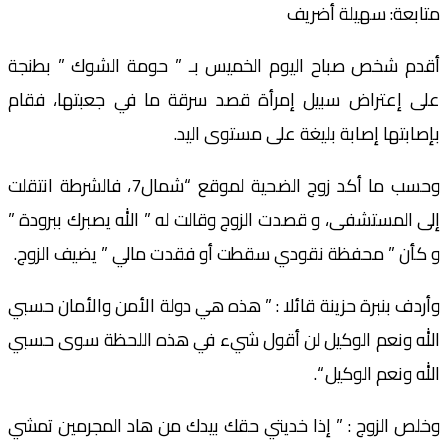
متابعة: سهيلة أضريف
أقدم شخص صباح اليوم الخميس بـ ” حومة الشوك ” بطنجة
على إعتراض سبيل إمرأة قصد سرقة ما في جعبتها، فقام
بإصابتها إصابة بليغة على مستوى اليد.
وحسب ما أكد زوج الضحية لموقع “شمال7، فالشرطة انتقلت
إلى المستشفى، و قصدت الزوج وقالت له ” الله يصبرك ببرودة ”
و كأن ” محفظة نقودي سقطت أو فقدت مالي ” يضيف الزوج.
وأردف بنبرة حزينة قائلا : ” هذه هي دولة الأمن والأمان حسبي
الله ونعم الوكيل لن أقول شيء في هذه اللحظة سوى حسبي
الله ونعم الوكيل “.
وخلص الزوج : ” إذا خديتي حقك بيدك من هاد المجرمين تمشي