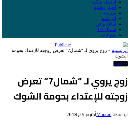
أنشطة ملكية
أخبار وطنية
سياسة
الرياضة
ثقافة و فن
شمال TV
منوعات
الرئيسية
»
زوج يروي لـ “شمال7” تعرض زوجته للإعتداء بحومة
الشوك
غير مصنف
زوج يروي لـ “شمال7” تعرض
زوجته للإعتداء بحومة الشوك
بواسطة
Mourad
أكتوبر 25, 2018