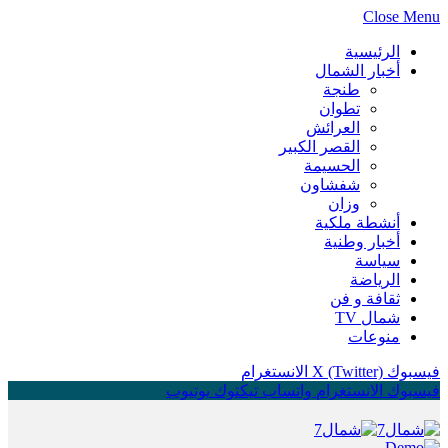
Close Menu
الرئيسية
أخبار الشمال
طنجة
تطوان
العرائش
القصر الكبير
الحسيمة
شفشاون
وزان
أنشطة ملكية
أخبار وطنية
سياسة
الرياضة
ثقافة و فن
شمال TV
منوعات
فيسبوك
X (Twitter)
الانستغرام
فيسبوك
الانستغرام
واتساب
تيكتوك
يوتيوب