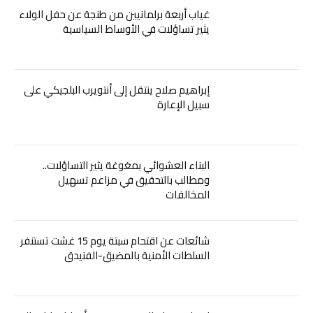
غياب أربعة برلمانيين من طنجة عن حفل الولاء
يثير تساؤلات في الأوساط السياسية
إبراهيم صلاح ينتقل إلى أنتويرب البلجيكي على
سبيل الإعارة
البناء العشوائي بمغوغة يثير التساؤلات..
ومطالب بالتحقيق في مزاعم تسهيل
المخالفات
شائعات عن اقتحام سبتة يوم 15 غشت تستنفر
السلطات الأمنية بالمضيق-الفنيدق