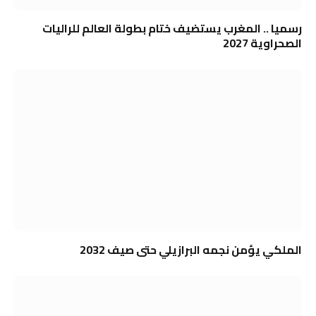
رسميا .. المغرب يستضيف ختام بطولة العالم للراليات
الصحراوية 2027
الملكي يؤمن نجمه البرازيلي حتى صيف 2032