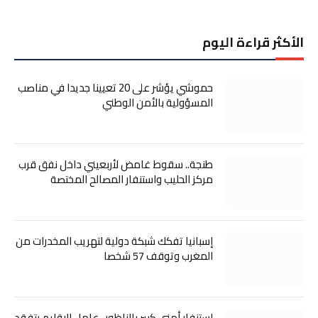
الأكثر قراءة اليوم
حموشي يؤشر على 20 تعيينا جديدا في مناصب
المسؤولية بالأمن الوطني
طنجة.. سقوط غامض لأربعيني داخل نفق قرب
مركز الحليب واستنفار المصالح المختصة
إسبانيا تفكك شبكة دولية لتهريب المخدرات من
المغرب وتوقف 57 شخصا
استنفار أمني كبير بالناظور.. عامل الإقليم يتفقد