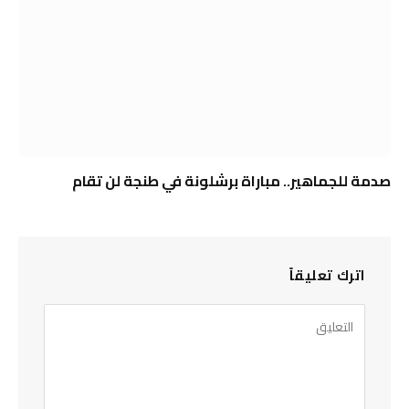
صدمة للجماهير.. مباراة برشلونة في طنجة لن تقام
اترك تعليقاً