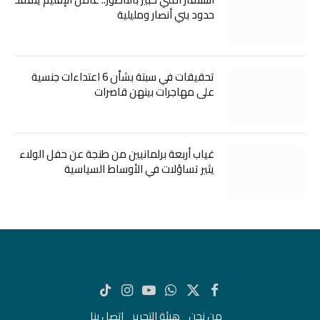
حدود بني أنصار ومليلية
تحقيقات في سبتة بشأن 6 اعتداءات جنسية
على مهاجرات بينهن قاصرات
غياب أربعة برلمانيين من طنجة عن حفل الولاء
يثير تساؤلات في الأوساط السياسية
X
فيسبوك
واتساب
يوتيوب
الانستغرام
تيكتوك
(Twitter)
من نحن
هيئة التحرير
اتصل بنا