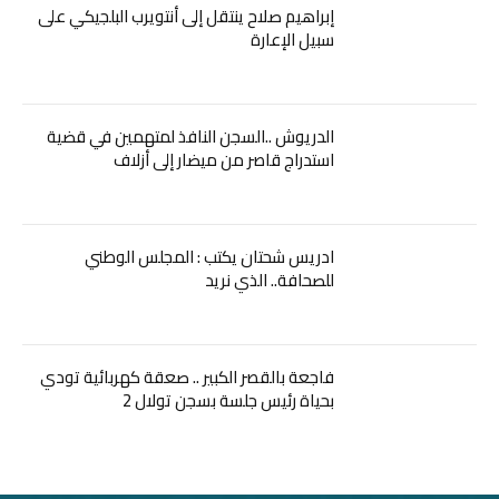
إبراهيم صلاح ينتقل إلى أنتويرب البلجيكي على
سبيل الإعارة
الدريوش ..السجن النافذ لمتهمين في قضية
استدراج قاصر من ميضار إلى أزلاف
ادريس شحتان يكتب : المجلس الوطني
للصحافة.. الذي نريد
فاجعة بالقصر الكبير .. صعقة كهربائية تودي
بحياة رئيس جلسة بسجن تولال 2