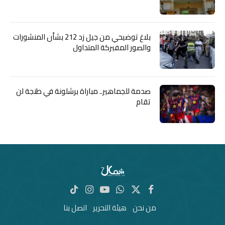
بلاغ توضيحي من جيل زد 212 بشأن المنشورات
والصور المفبركة المتداول
صدمة للجماهير.. مباراة برشلونة في طنجة لن
تقام
X
فيسبوك
واتساب
يوتيوب
الانستغرام
تيكتوك
(Twitter)
من نحن
هيئة التحرير
اتصل بنا