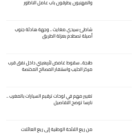
والمهنيون يطرقون باب عامل الناظور
شاطئ سيدي مغايث .. وجهة هادئة جنوب
أصيلة تصطدم بعزلة الطريق
طنجة.. سقوط غامض لأربعيني داخل نفق قرب
مركز الحليب واستنفار المصالح المختصة
تغيير مهم في لوحات ترقيم السيارات بالمغرب ..
نارسا توضح التفاصيل
من ريع اللائحة الوطنية إلى ريع العائلات