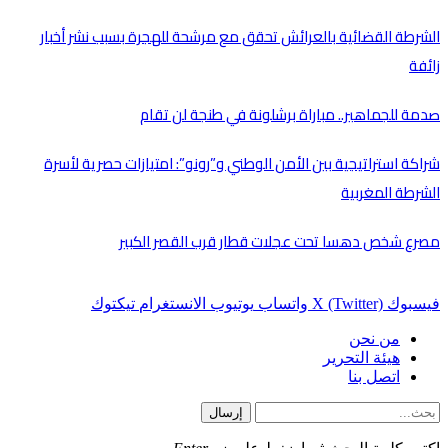
الشرطة القضائية بالعرائش تحقق مع مرشحة للهجرة بسبب نشر أخبار
زائفة
صدمة للجماهير.. مباراة برشلونة في طنجة لن تقام
شراكة استراتيجية بين الأمن الوطني و”رونو”: امتيازات حصرية لأسرة
الشرطة المغربية
مصرع شخص دهسا تحت عجلات قطار قرب القصر الكبير
فيسبوك
X (Twitter)
واتساب
يوتيوب
الانستغرام
تيكتوك
من نحن
هيئة التحرير
اتصل بنا
إرسال