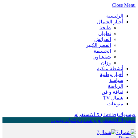
Close Menu
الرئيسية
أخبار الشمال
طنجة
تطوان
العرائش
القصر الكبير
الحسيمة
شفشاون
وزان
أنشطة ملكية
أخبار وطنية
سياسة
الرياضة
ثقافة و فن
شمال TV
منوعات
فيسبوك
X (Twitter)
الانستغرام
فيسبوك
الانستغرام
واتساب
تيكتوك
يوتيوب