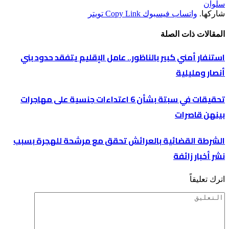
سلوان
شاركها.
واتساب
فيسبوك
Copy Link
تويتر
المقالات
ذات الصلة
استنفار أمني كبير بالناظور.. عامل الإقليم يتفقد حدود بني
أنصار ومليلية
تحقيقات في سبتة بشأن 6 اعتداءات جنسية على مهاجرات
بينهن قاصرات
الشرطة القضائية بالعرائش تحقق مع مرشحة للهجرة بسبب
نشر أخبار زائفة
اترك تعليقاً