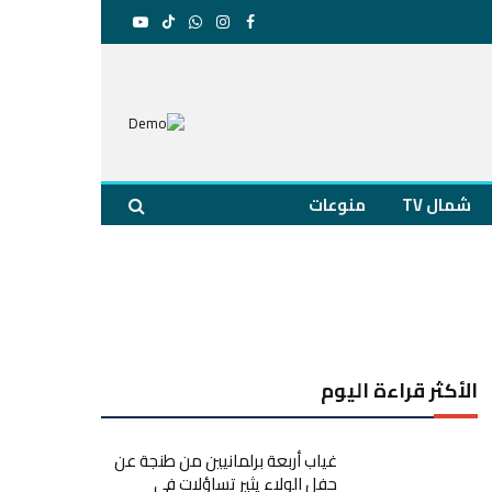
فيسبوك
الانستغرام
واتساب
تيكتوك
يوتيوب
شمال TV
منوعات
الأكثر قراءة اليوم
غياب أربعة برلمانيين من طنجة عن
حفل الولاء يثير تساؤلات في