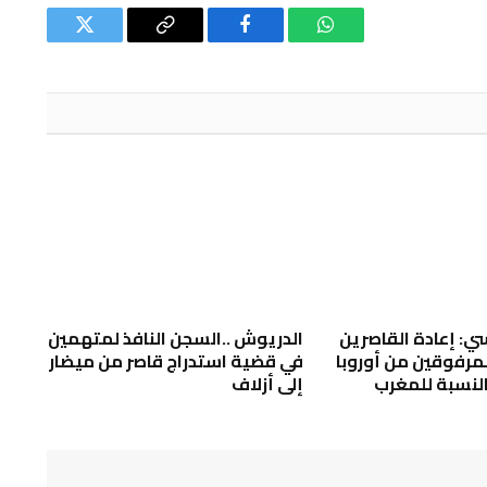
واتساب
فيسبوك
Copy
تويتر
Link
ي: إعادة القاصرين
الدريوش ..السجن النافذ لمتهمين
المرفوقين من أوروبا
في قضية استدراج قاصر من ميضار
النسبة للمغرب
إلى أزلاف