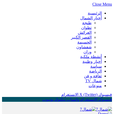
Close Menu
الرئيسية
أخبار الشمال
طنجة
تطوان
العرائش
القصر الكبير
الحسيمة
شفشاون
وزان
أنشطة ملكية
أخبار وطنية
سياسة
الرياضة
ثقافة و فن
شمال TV
منوعات
فيسبوك
X (Twitter)
الانستغرام
فيسبوك
الانستغرام
واتساب
تيكتوك
يوتيوب