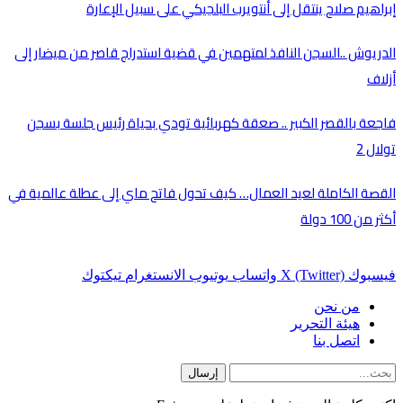
إبراهيم صلاح ينتقل إلى أنتويرب البلجيكي على سبيل الإعارة
الدريوش ..السجن النافذ لمتهمين في قضية استدراج قاصر من ميضار إلى
أزلاف
فاجعة بالقصر الكبير .. صعقة كهربائية تودي بحياة رئيس جلسة بسجن
تولال 2
القصة الكاملة لعيد العمال… كيف تحول فاتح ماي إلى عطلة عالمية في
أكثر من 100 دولة
فيسبوك
X (Twitter)
واتساب
يوتيوب
الانستغرام
تيكتوك
من نحن
هيئة التحرير
اتصل بنا
إرسال