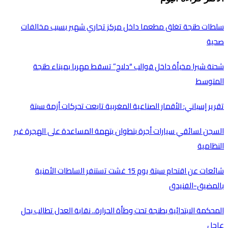
سلطات طنجة تغلق مطعما داخل مركز تجاري شهير بسبب مخالفات
صحية
شحنة شيرا مخبأة داخل قوالب “دلاح” تسقط مهربا بميناء طنجة
المتوسط
تقرير إسباني: الأقمار الصناعية المغربية تابعت تحركات أزمة سبتة
السجن لسائقي سيارات أجرة بتطوان بتهمة المساعدة على الهجرة غير
النظامية
شائعات عن اقتحام سبتة يوم 15 غشت تستنفر السلطات الأمنية
بالمضيق-الفنيدق
المحكمة الابتدائية بطنجة تحت وطأة الحرارة.. نقابة العدل تطالب بحل
عاجل