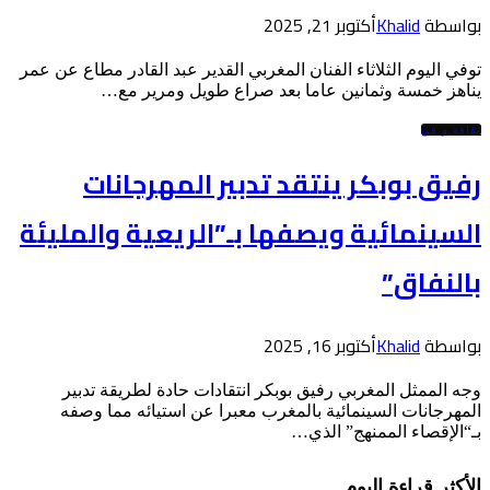
بواسطة
Khalid
أكتوبر 21, 2025
توفي اليوم الثلاثاء الفنان المغربي القدير عبد القادر مطاع عن عمر
يناهز خمسة وثمانين عاما بعد صراع طويل ومرير مع…
ثقافة و فن
رفيق بوبكر ينتقد تدبير المهرجانات
السينمائية ويصفها بـ”الريعية والمليئة
بالنفاق”
بواسطة
Khalid
أكتوبر 16, 2025
وجه الممثل المغربي رفيق بوبكر انتقادات حادة لطريقة تدبير
المهرجانات السينمائية بالمغرب معبرا عن استيائه مما وصفه
بـ“الإقصاء الممنهج” الذي…
الأكثر قراءة اليوم