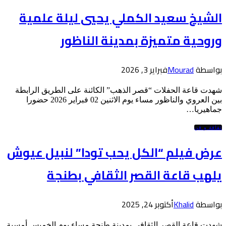
الشيخ سعيد الكملي يحيي ليلة علمية
وروحية متميزة بمدينة الناظور
بواسطة
Mourad
فبراير 3, 2026
شهدت قاعة الحفلات “قصر الذهب” الكائنة على الطريق الرابطة
بين العروي والناظور مساء يوم الاثنين 02 فبراير 2026 حضورا
جماهيريا…
ثقافة و فن
عرض فيلم “الكل يحب تودا” لنبيل عيوش
يلهب قاعة القصر الثقافي بطنجة
بواسطة
Khalid
أكتوبر 24, 2025
شهدت قاعة القصر الثقافي بمدينة طنجة مساء يوم الخميس أمسية