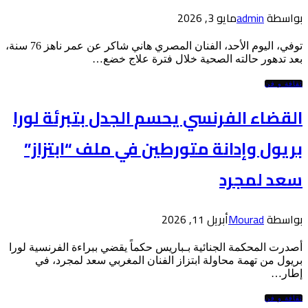
بواسطة
admin
مايو 3, 2026
توفي، اليوم الأحد، الفنان المصري هاني شاكر عن عمر ناهز 76 سنة،
بعد تدهور حالته الصحية خلال فترة علاج خضع…
ثقافة و فن
القضاء الفرنسي يحسم الجدل بتبرئة لورا
بريول وإدانة متورطين في ملف “ابتزاز”
سعد لمجرد
بواسطة
Mourad
أبريل 11, 2026
أصدرت المحكمة الجنائية بـباريس حكماً يقضي ببراءة الفرنسية لورا
بريول من تهمة محاولة ابتزاز الفنان المغربي سعد لمجرد، في
إطار…
ثقافة و فن