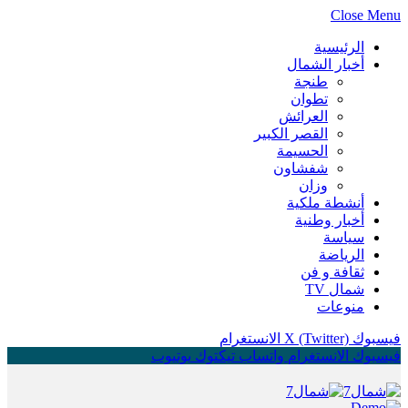
Close Menu
الرئيسية
أخبار الشمال
طنجة
تطوان
العرائش
القصر الكبير
الحسيمة
شفشاون
وزان
أنشطة ملكية
أخبار وطنية
سياسة
الرياضة
ثقافة و فن
شمال TV
منوعات
فيسبوك
X (Twitter)
الانستغرام
فيسبوك
الانستغرام
واتساب
تيكتوك
يوتيوب