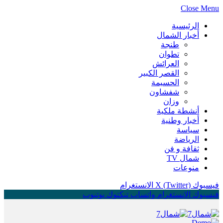
Close Menu
الرئيسية
أخبار الشمال
طنجة
تطوان
العرائش
القصر الكبير
الحسيمة
شفشاون
وزان
أنشطة ملكية
أخبار وطنية
سياسة
الرياضة
ثقافة و فن
شمال TV
منوعات
فيسبوك
X (Twitter)
الانستغرام
فيسبوك
الانستغرام
واتساب
تيكتوك
يوتيوب