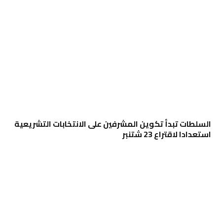
السلطات تبدأ تكوين المشرفين على الانتخابات التشريعية
استعدادا لاقتراع 23 شتنبر