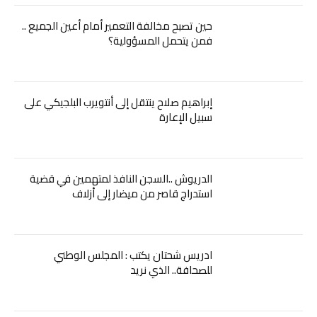
حين تصبح مخالفة التعمير أمام أعين الجميع ..
فمن يتحمل المسؤولية؟
إبراهيم صلاح ينتقل إلى أنتويرب البلجيكي على
سبيل الإعارة
الدريوش ..السجن النافذ لمتهمين في قضية
استدراج قاصر من ميضار إلى أزلاف
ادريس شحتان يكتب : المجلس الوطني
للصحافة.. الذي نريد