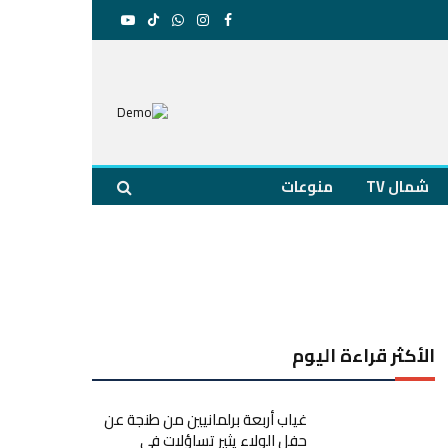
فيسبوك
الانستغرام
واتساب
تيكتوك
يوتيوب
شمال TV
منوعات
الأكثر قراءة اليوم
غياب أربعة برلمانيين من طنجة عن
حفل الولاء يثير تساؤلات في