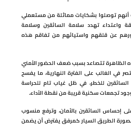
رك أنهم توصلوا بشكايات مماثلة من مستعملي
ة واعتداء تهدد سلامة السائقين وسلامة
دورهم عن قلقهم واستيائهم من تفاقم هذه
 الظاهرة تتصاعد بسبب ضعف الحضور الأمني
صر في الغالب على الفترة النهارية، ما يفسح
لسائقين للخطر، في ظل غياب تام للحراسة
وجود تجمعات سكنية قريبة من نقطة الأداء.
 إحساس السائقين بالأمان، وترفع منسوب
ء لصورة الطريق السيار كمرفق يفترض أن يضمن