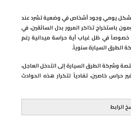
 يعاين مستعملو الطريق السيار A5 بشكل يومي وجود أشخاص في وضعية تشرد عند
مون باستخراج تذاكر المرور بدل السائقين، في
 خصوصاً في ظل غياب أية حراسة ميدانية رغم
ة الطرق السيارة سنوياً.
صة وشركة الطرق السيارة إلى التدخل العاجل،
ير حراس خاصين، تفادياً لتكرار هذه الحوادث
خ الرابط