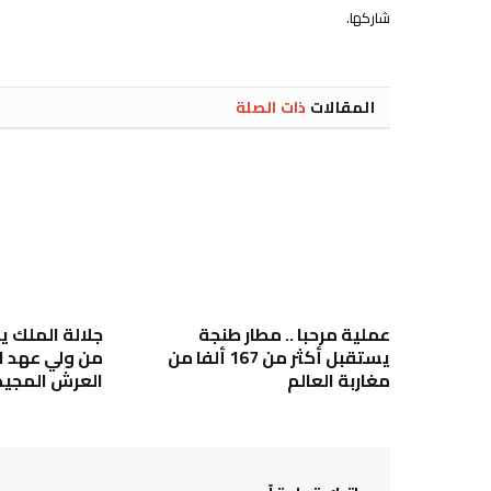
شاركها.
المقالات
ذات الصلة
عملية مرحبا .. مطار طنجة
جلالة الملك ي
يستقبل أكثر من 167 ألفا من
من ولي عهد ا
مغاربة العالم
العرش المجيد