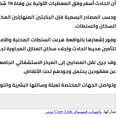
أن الحادث أسفر وفق المعطيات الأولية عن وفاة 19 شخصا وإصابة 16 آخرين بجروح متفاوتة الخطورة وذلك ليلة الثلاثاء – الأربعاء.
وحسب المصادر الرسمية فإن البنايتين المنهارتين ال
السكان والسلطات.
وفور إشعارها بالواقعة هرعت السلطات المحلية والأمنية
لتأمين محيط الحادث وإجلاء سكان المنازل المجاورة تجنب
وقد جرى نقل المصابين إلى المركز الاستشفائي الجامع
عن مفقودين يحتمل وجودهم تحت الأنقاض.
وتواصل الجهات المختصة تعبئة وسائلها البشرية واللوجس
شاركها.
واتساب
فيسبوك
Copy Link
تويتر