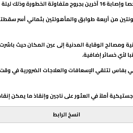
مكونتين من أربعة طوابق والمأهولتين بثماني أسر سقط
 ومصالح الوقاية المدنية إلى عين المكان حيث باشرت عم
ا لأي خسائر إضافية.
ي بفاس لتلقي الإسعافات والعلاجات الضرورية في وقت ت
تيكية أملاً في العثور على ناجين وإنقاذ ما يمكن إنقا
انسخ الرابط