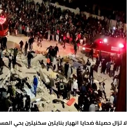
لا تزال حصيلة ضحايا انهيار بنايتين سكنيتين بحي ال