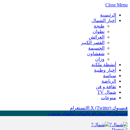
Close Menu
الرئيسية
أخبار الشمال
طنجة
تطوان
العرائش
القصر الكبير
الحسيمة
شفشاون
وزان
أنشطة ملكية
أخبار وطنية
سياسة
الرياضة
ثقافة و فن
شمال TV
منوعات
فيسبوك
X (Twitter)
الانستغرام
فيسبوك
الانستغرام
واتساب
تيكتوك
يوتيوب