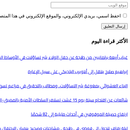
احفظ اسمي، بريدي الإلكتروني، والموقع الإلكتروني في هذا المتصف
الأكثر قراءة اليوم
غياب أربعة برلمانيين من طنجة عن حفل الولاء يثير تساؤلات في الأوساط ا
إبراهيم صلاح ينتقل إلى أنتويرب البلجيكي على سبيل الإعارة
البناء العشوائي بمغوغة يثير التساؤلات.. ومطالب بالتحقيق في مزاعم تسه
شائعات عن اقتحام سبتة يوم 15 غشت تستنفر السلطات الأمنية بالمضيق-الفنيدق
ارتفاع حصيلة الموقوفين في أحداث مليلية إلى 82 شخصًا
ليلة زفاف تتحول إلى فوضى في طنجة .. مشاحنات وضجيج ينهيان الاحتفال ب