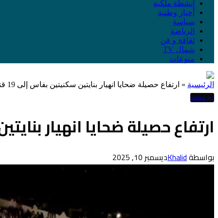
أنشطة ملكية
أخبار وطنية
سياسة
الرياضة
ثقافة و فن
شمال TV
منوعات
الرئيسية
»
ارتفاع حصيلة ضحايا انهيار بنايتين سكنيتين بفاس إلى 19 قتيلا و16 جريحا
غير مصنف
ارتفاع حصيلة ضحايا انهيار بنايتين سكنيتين 
بواسطة
Khalid
ديسمبر 10, 2025