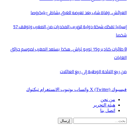
العرائش.. وفاة شاب بعد تعرضه للغرق بشاطئ بليكروصا
إسبانيا تفكك شبكة دولية لتهريب المخدرات من المغرب وتوقف 57
شخصا
8 طائرات كنادير و15 توربو ثراش.. هكذا يستعد المغرب لموسم حرائق
الغابات
من ريع اللائحة الوطنية إلى ريع العائلات
فيسبوك
X (Twitter)
واتساب
يوتيوب
الانستغرام
تيكتوك
من نحن
هيئة التحرير
اتصل بنا
إرسال