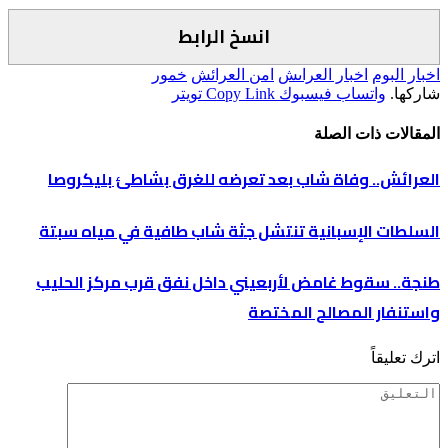
انسخ الرابط
اخبار البوم
اخبار العراىش
امن العرائش
خمور
شاركها.
واتساب
فيسبوك
Copy Link
تويتر
المقالات
ذات الصلة
العرائش.. وفاة شاب بعد تعرضه للغرق بشاطئ بليكروصا
السلطات الإسبانية تنتشل جثة شاب طافية في مياه سبتة
طنجة.. سقوط غامض لأربعيني داخل نفق قرب مركز الحليب
واستنفار المصالح المختصة
اترك تعليقاً