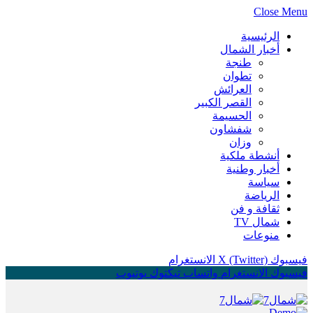
Close Menu
الرئيسية
أخبار الشمال
طنجة
تطوان
العرائش
القصر الكبير
الحسيمة
شفشاون
وزان
أنشطة ملكية
أخبار وطنية
سياسة
الرياضة
ثقافة و فن
شمال TV
منوعات
فيسبوك
X (Twitter)
الانستغرام
فيسبوك
الانستغرام
واتساب
تيكتوك
يوتيوب