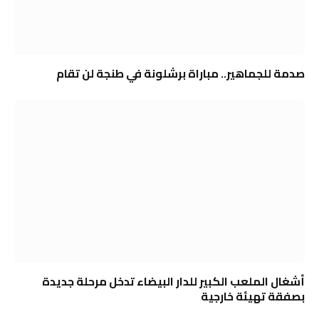
صدمة للجماهير.. مباراة برشلونة في طنجة لن تقام
أشغال الملعب الكبير للدار البيضاء تدخل مرحلة جديدة
بصفقة تهيئة خارجية