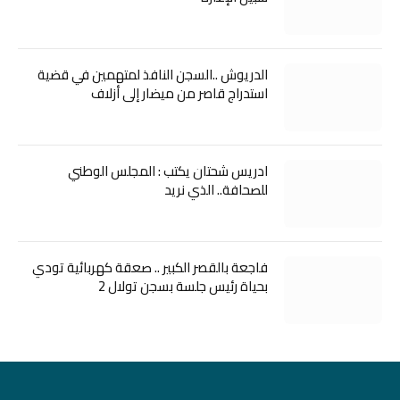
الدريوش ..السجن النافذ لمتهمين في قضية
استدراج قاصر من ميضار إلى أزلاف
ادريس شحتان يكتب : المجلس الوطني
للصحافة.. الذي نريد
فاجعة بالقصر الكبير .. صعقة كهربائية تودي
بحياة رئيس جلسة بسجن تولال 2