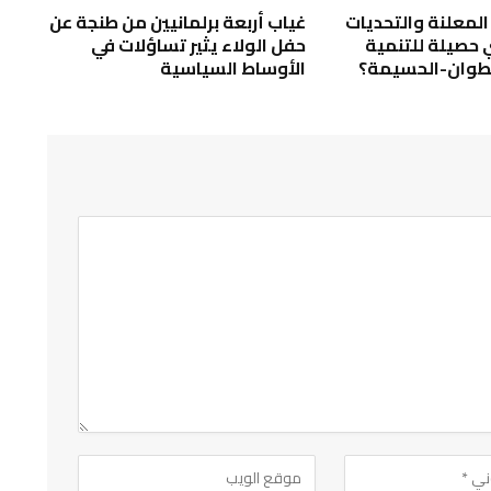
المعلنة والتحديات
غياب أربعة برلمانيين من طنجة عن
أي حصيلة للتنمية
حفل الولاء يثير تساؤلات في
طوان-الحسيمة؟
الأوساط السياسية