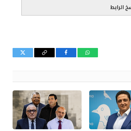
خ الرابط
واتساب
فيسبوك
Copy
تويتر
Link