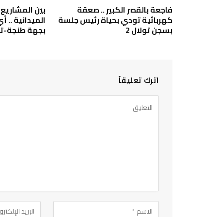
فاجعة بالقصر الكبير .. صعقة
بين المشاريع 
كهربائية تودي بحياة رئيس جلسة
الميدانية .. 
بسجن تولال 2
بجهة طنجة-ت
اترك تعليقاً