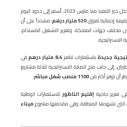
وأكد رئيس الحكومة أن ميثاق الاستثمار، الذي دخل حيز التنفيذ منذ مارس 2023، أسفر إلى حدود اليوم
قيمة إجمالية تفوق
520 مليار درهم
، مشدداً على أن
ن مختلف جهات المملكة، وتعزيز التشغيل المستدام،
الاستراتيجية.
تيجية جديدة
باستثمارات تناهز
8.4 مليار درهم
في
يران، إلى جانب منح الصفة الاستراتيجية لثلاثة مشاريع
ظر أن توفر أكثر من
1100 منصب شغل مباشر
.
في تعزيز جاذبية
إقليم الناظور
للاستثمارات الوطنية
رى التي تشهدها المنطقة، وفي مقدمتها مشروع
ميناء