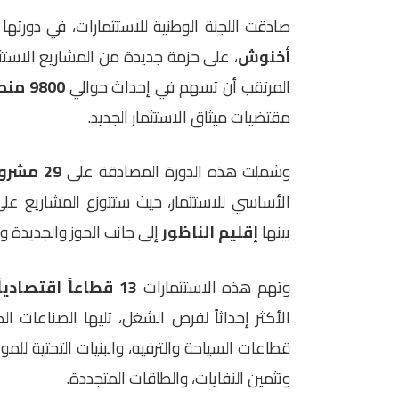
صادقت اللجنة الوطنية للاستثمارات، في دورته
أخنوش
، على حزمة جديدة من المشاريع الاستث
المرتقب أن تسهم في إحداث حوالي
9800 منصب شغل مباشر وغير مباشر
مقتضيات ميثاق الاستثمار الجديد.
وشملت هذه الدورة المصادقة على
29 مشروع اتفاقية
الأساسي للاستثمار، حيث ستتوزع المشاريع عل
بينها
إقليم الناظور
إلى جانب الحوز والجديدة و
وتهم هذه الاستثمارات
13 قطاعاً اقتصادياً حيوياً
الأكثر إحداثاً لفرص الشغل، تليها الصناعات ال
قطاعات السياحة والترفيه، والبنيات التحتية للموا
وتثمين النفايات، والطاقات المتجددة.