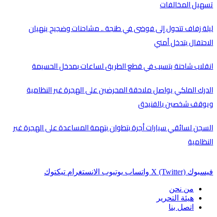
تسهيل المخالفات
ليلة زفاف تتحول إلى فوضى في طنجة .. مشاحنات وضجيج ينهيان
الاحتفال بتدخل أمني
انقلاب شاحنة يتسبب في قطع الطريق لساعات بمدخل الحسيمة
الدرك الملكي يواصل ملاحقة المحرضين على الهجرة غير النظامية
ويوقف شخصين بالفنيدق
السجن لسائقي سيارات أجرة بتطوان بتهمة المساعدة على الهجرة غير
النظامية
فيسبوك
X (Twitter)
واتساب
يوتيوب
الانستغرام
تيكتوك
من نحن
هيئة التحرير
اتصل بنا