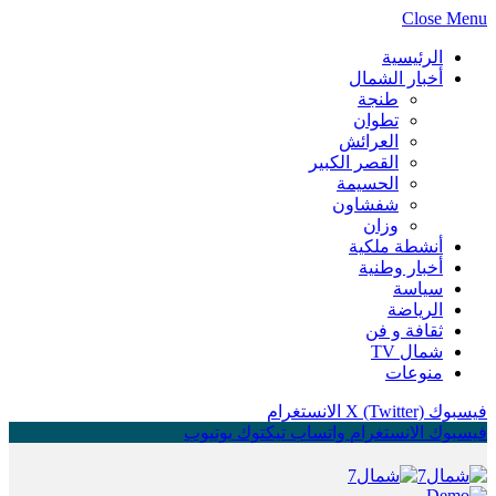
Close Menu
الرئيسية
أخبار الشمال
طنجة
تطوان
العرائش
القصر الكبير
الحسيمة
شفشاون
وزان
أنشطة ملكية
أخبار وطنية
سياسة
الرياضة
ثقافة و فن
شمال TV
منوعات
فيسبوك
X (Twitter)
الانستغرام
فيسبوك
الانستغرام
واتساب
تيكتوك
يوتيوب