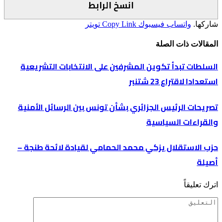
انسخ الرابط
شاركها.
واتساب
فيسبوك
Copy Link
تويتر
المقالات
ذات الصلة
السلطات تبدأ تكوين المشرفين على الانتخابات التشريعية
استعدادا لاقتراع 23 شتنبر
تصريحات الرئيس الجزائري بشأن تونس بين الرسائل الأمنية
والقراءات السياسية
حزب الاستقلال يزكي محمد الحمامي لقيادة لائحة طنجة –
أصيلة
اترك تعليقاً