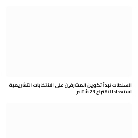
السلطات تبدأ تكوين المشرفين على الانتخابات التشريعية
استعدادا لاقتراع 23 شتنبر