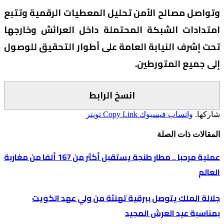
وتواصل مصالح الأمن تحليل المعطيات الرقمية وتتبع
امتدادات الشبكة المحتملة داخل العرائش وخارجها
تحت إشرف النيابة العامة على أطوار التحقيق للوصول
إلى جميع المتورطين.
انسخ الرابط
شاركها.
واتساب
فيسبوك
Copy Link
تويتر
المقالات
ذات الصلة
عملية مرحبا .. مطار طنجة يستقبل أكثر من 167 ألفا من مغاربة
العالم
جلالة الملك يتوصل ببرقية تهنئة من ولي عهد الكويت
بمناسبة عيد العرش المجيد