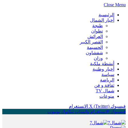
Close Menu
الرئيسية
أخبار الشمال
طنجة
تطوان
العرائش
القصر الكبير
الحسيمة
شفشاون
وزان
أنشطة ملكية
أخبار وطنية
سياسة
الرياضة
ثقافة و فن
شمال TV
منوعات
فيسبوك
X (Twitter)
الانستغرام
فيسبوك
الانستغرام
واتساب
تيكتوك
يوتيوب