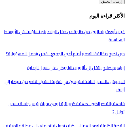
الأكثر قراءة اليوم
غياب أربعة برلمانيين من طنجة عن حفل الولاء يثير تساؤلات في الأوساط
السياسية
حين تصبح مخالفة التعمير أمام أعين الجميع .. فمن يتحمل المسؤولية؟
إبراهيم صلاح ينتقل إلى أنتويرب البلجيكي على سبيل الإعارة
الدريوش ..السجن النافذ لمتهمين في قضية استدراج قاصر من ميضار إلى
أزلاف
فاجعة بالقصر الكبير .. صعقة كهربائية تودي بحياة رئيس جلسة بسجن
تولال 2
القصة الكاملة لعيد العمال… كيف تحول فاتح ماي إلى عطلة عالمية في