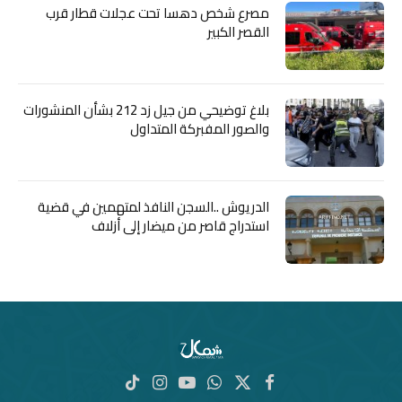
مصرع شخص دهسا تحت عجلات قطار قرب
القصر الكبير
بلاغ توضيحي من جيل زد 212 بشأن المنشورات
والصور المفبركة المتداول
الدريوش ..السجن النافذ لمتهمين في قضية
استدراج قاصر من ميضار إلى أزلاف
X
فيسبوك
واتساب
يوتيوب
الانستغرام
تيكتوك