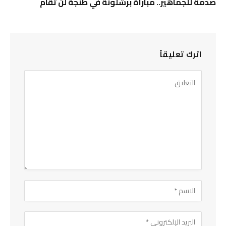
صدمة للجماهير.. مباراة برشلونة في طنجة لن تقام
اترك تعليقاً