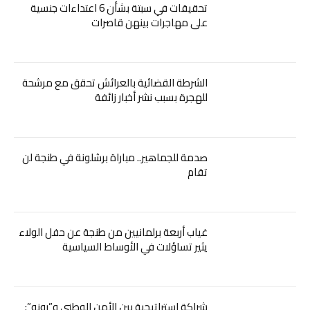
تحقيقات في سبتة بشأن 6 اعتداءات جنسية
على مهاجرات بينهن قاصرات
الشرطة القضائية بالعرائش تحقق مع مرشحة
للهجرة بسبب نشر أخبار زائفة
صدمة للجماهير.. مباراة برشلونة في طنجة لن
تقام
غياب أربعة برلمانيين من طنجة عن حفل الولاء
يثير تساؤلات في الأوساط السياسية
شراكة استراتيجية بين الأمن الوطني و”رونو”: