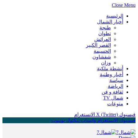
Close Menu
الرئيسية
أخبار الشمال
طنجة
تطوان
العرائش
القصر الكبير
الحسيمة
شفشاون
وزان
أنشطة ملكية
أخبار وطنية
سياسة
الرياضة
ثقافة و فن
شمال TV
منوعات
فيسبوك
X (Twitter)
الانستغرام
فيسبوك
الانستغرام
واتساب
تيكتوك
يوتيوب