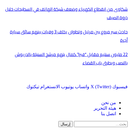
شكاوى من انقطاع الكهرباء وضعف شبكة الهاتف في السطيحات خلال
ذروة الصيف
حادث سير مروع بين مرتيل وتطوان يخلف 3 وفيات بينهم سائق سيارة
أجرة
22 مليون سنتيم مقابل “فيزا”.كمال يتهم مرشح السنبلة بالدريوش
بالنصب ويطرق باب القضاء
فيسبوك
X (Twitter)
واتساب
يوتيوب
الانستغرام
تيكتوك
من نحن
هيئة التحرير
اتصل بنا
إرسال